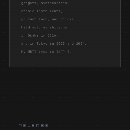
gadgets, synthesizers,
ethnic instruments,
gourmet food, and drinks.
Held solo exhibitions
in Osaka in 2016,
and in Tokyo in 2023 and 2024.
My MBTI type is INFP-T.
RELEASE