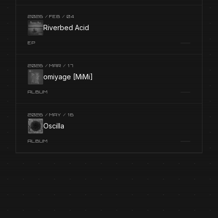
2026 / FEB / 04
Riverbed Acid
EP
2026 / MAR / 17
omiyage [MiMi]
ALBUM
2026 / MAY / 16
Oscilla
ALBUM