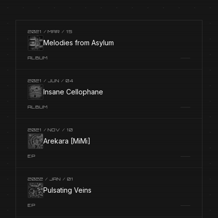
2021 / MAR / 15
Melodies from Asylum
ALBUM
2021 / JUN / 04
Insane Cellophane
ALBUM
2021 / NOV / 10
Arekara [MiMi]
EP
2022 / JAN / 01
Pulsating Veins
EP