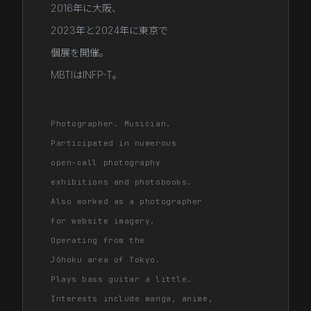
2016年に大阪、
2023年と2024年に東京で
個展を開催。
MBTIはINFP-T。
Photographer. Musician.
Participated in numerous
open-call photography
exhibitions and photobooks.
Also worked as a photographer
for website imagery.
Operating from the
Jōhoku area of Tokyo.
Plays bass guitar a little.
Interests include manga, anime,