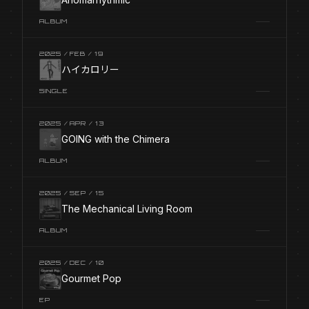
ALBUM
2025 / FEB / 19
ハイカロリー
SINGLE
2025 / APR / 13
GOING with the Chimera
ALBUM
2025 / SEP / 15
The Mechanical Living Room
ALBUM
2025 / DEC / 10
Gourmet Pop
EP